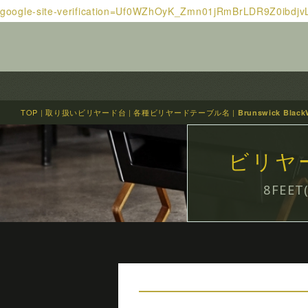
google-site-verification=Uf0WZhOyK_Zmn01jRmBrLDR9Z0ibdj
TOP
|
取り扱いビリヤード台
|
各種ビリヤードテーブル名
|
Brunswick Bla
ビリヤード
8FE