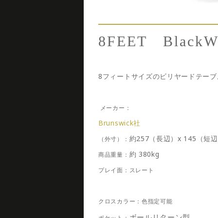
8FEET BlackWo
8フィートサイズのビリヤードテーブ
メーカー：
Brunswick社
約257（長辺）x 145（短
（外寸）：
約 380kg
商品重量：
プレイ面：
スレート
クロスカラー：
色指定可能
ボールリターン型
ポケット：