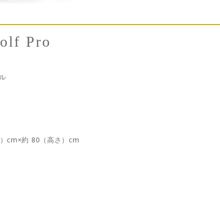
lf Pr
o
ル
辺）cm×約 80（高さ）cm