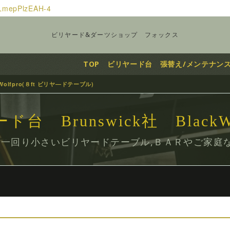
vLmepPlzEAH-4
ビリヤード&ダーツショップ フォックス
TOP
ビリヤード台
張替え/メンテナン
ckWolfpro(８ft ビリヤ―ドテーブル)
台 Brunswick社 BlackW
ET(一回り小さいビリヤードテーブル,ＢＡＲやご家庭