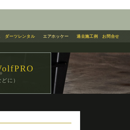
ス
ダーツレンタル
エアホッケー
過去施工例
お問合せ
olfPRO
などに）